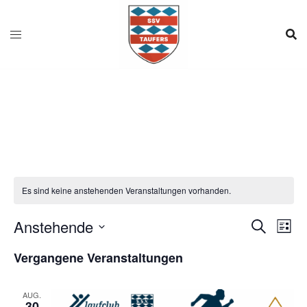
Zum
Inhalt
springen
Es sind keine anstehenden Veranstaltungen vorhanden.
Verans
Anstehende
Ver
SUCHE
LISTE
Ans
Suche
Datum
Vergangene Veranstaltungen
Nav
und
wählen.
Ansicht
AUG.
Navigat
30